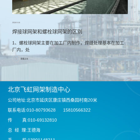
2018-5-16
焊接球网架和螺栓球网架的区别
1、螺栓球网架主要在加工厂内制作，焊缝处理基本在加工
厂内，处
查看正文
北京飞虹网架制造中心
公司地址:北京市延庆区康庄镇西桑园村南20米
联系电话:010-80793628 15810566322
传 真:010-69132810
总 经 理:王德海