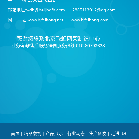
手 机:13901148211
邮箱地址:wdh@beijingfh.com 2865113912@qq.com
网 址:www.bjfeihong.net www.bjfeihong.com
感谢您联系北京飞虹网架制造中心
业务咨询/售后服务/全国服务热线:010-80793628
|
|
|
|
|
首页
精品案例
产品展示
行业动态
生产研发
走进飞虹