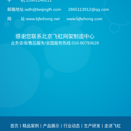
手 机:13901148211
邮箱地址:wdh@beijingfh.com 2865113912@qq.com
网 址:www.bjfeihong.net www.bjfeihong.com
感谢您联系北京飞虹网架制造中心
业务咨询/售后服务/全国服务热线:010-80793628
|
|
|
|
|
首页
精品案例
产品展示
行业动态
生产研发
走进飞虹