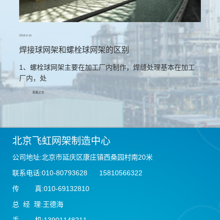
2018-5-16
焊接球网架和螺栓球网架的区别
1、螺栓球网架主要在加工厂内制作，焊缝处理基本在加工
厂内，处
查看正文
北京飞虹网架制造中心
公司地址:北京市延庆区康庄镇西桑园村南20米
联系电话:010-80793628 15810566322
传 真:010-69132810
总 经 理:王德海