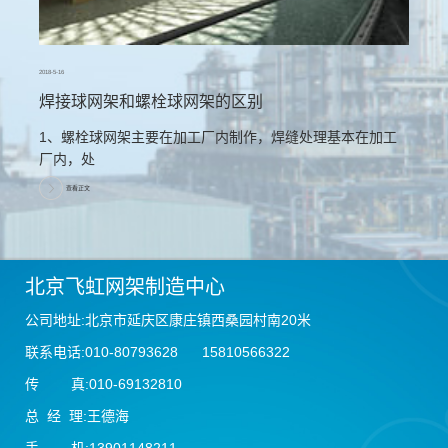
2018-5-16
焊接球网架和螺栓球网架的区别
1、螺栓球网架主要在加工厂内制作，焊缝处理基本在加工
厂内，处
查看正文
北京飞虹网架制造中心
公司地址:北京市延庆区康庄镇西桑园村南20米
联系电话:010-80793628 15810566322
传 真:010-69132810
总 经 理:王德海