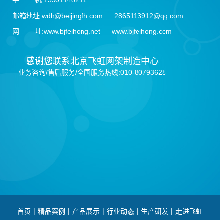
手 机:13901148211
邮箱地址:wdh@beijingfh.com 2865113912@qq.com
网 址:www.bjfeihong.net www.bjfeihong.com
感谢您联系北京飞虹网架制造中心
业务咨询/售后服务/全国服务热线:010-80793628
|
|
|
|
|
首页
精品案例
产品展示
行业动态
生产研发
走进飞虹