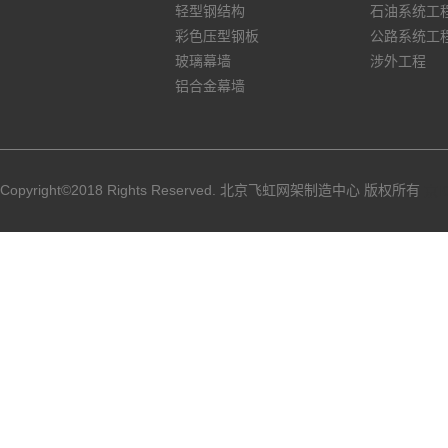
轻型钢结构
石油系统工
彩色压型钢板
公路系统工
玻璃幕墙
涉外工程
铝合金幕墙
Copyright©2018 Rights Reserved. 北京飞虹网架制造中心 版权所有
京I