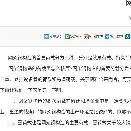
作
分享到：
QQ空间
新浪微博
腾讯微博
网架钢构造的首要荷载分为三种，分别是效果荷载、持久荷载和可
网架钢构造的荷载量怎么核算?网架钢构造的首要荷载分为三
自重、悬挂设备管的荷载和马道荷载。关于储料仓来而言，可变
下面让我们一下来学习一下吧。
一、网架钢构造的积灰荷载在修建和冶金业中是一定要思考的一种
业，里边的储煤厂的网架钢构造的出产环境是比较好的，能够
二、雪荷载也是网架钢构造的主要荷载，雪荷载关于较大跨度