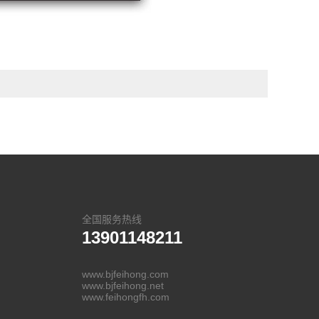
全国服务热线
13901148211
www.bjfeihong.com
www.bjfeihong.net
www.feihongfh.com