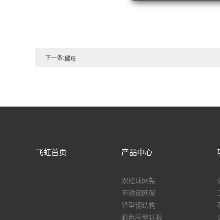
下一条:
螺母
飞虹首页
产品中心
螺栓球网架
不锈钢网架
轻型钢结构
彩色压型钢板